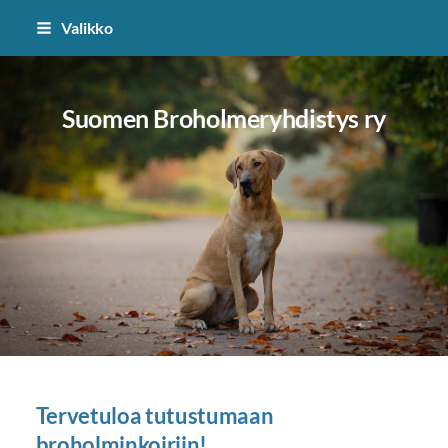
Siirry
Valikko
sivun
sisältöön
Suomen Broholmeryhdistys ry
Tervetuloa tutustumaan
broholminkoiriin!