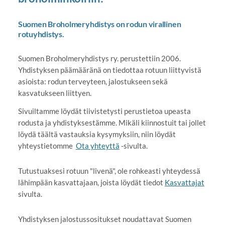
Suomen Broholmeryhdistys on rodun virallinen
rotuyhdistys.
Suomen Broholmeryhdistys ry. perustettiin 2006.
Yhdistyksen päämääränä on tiedottaa rotuun liittyvistä
asioista: rodun terveyteen, jalostukseen sekä
kasvatukseen liittyen.
Sivuiltamme löydät tiivistetysti perustietoa upeasta
rodusta ja yhdistyksestämme. Mikäli kiinnostuit tai jollet
löydä täältä vastauksia kysymyksiin, niin löydät
yhteystietomme
Ota yhteyttä
-sivulta.
Tutustuaksesi rotuun "livenä", ole rohkeasti yhteydessä
lähimpään kasvattajaan, joista löydät tiedot
Kasvattajat
sivulta.
Yhdistyksen jalostussositukset noudattavat Suomen