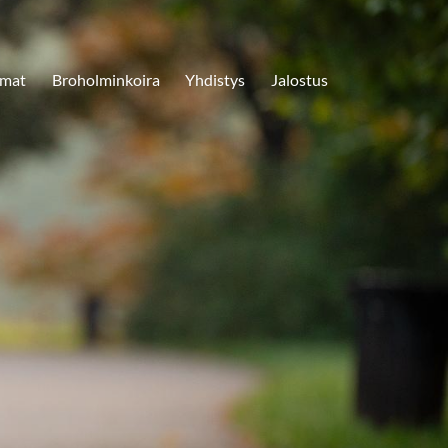
umat
Broholminkoira
Yhdistys
Jalostus