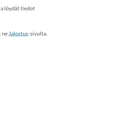
a löydät tiedot
t ne
Jalostus
-sivulta.