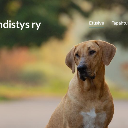
distys ry
Etusivu
Tapaht