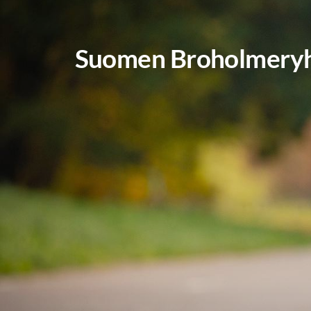
Siirry
sivun
Suomen Broholmeryh
sisältöön