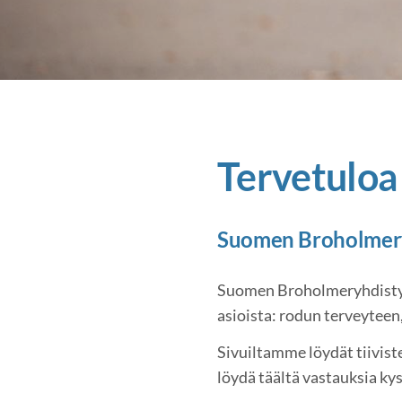
Tervetuloa
Suomen Broholmeryh
Suomen Broholmeryhdistys 
asioista: rodun terveyteen
Sivuiltamme löydät tiivist
löydä täältä vastauksia k