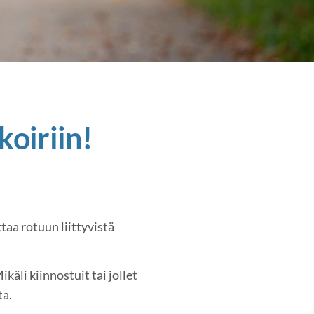
oiriin!
aa rotuun liittyvistä
äli kiinnostuit tai jollet
ta.