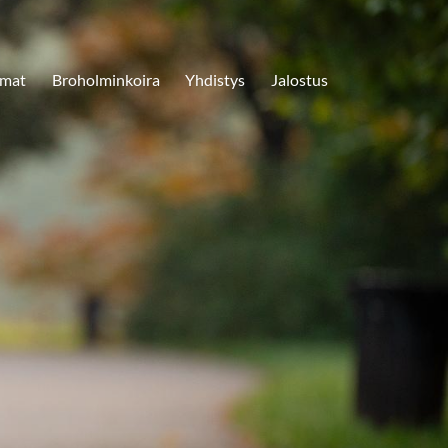
umat
Broholminkoira
Yhdistys
Jalostus