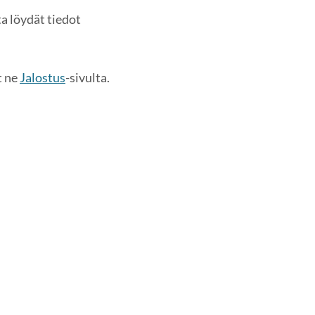
a löydät tiedot
t ne
Jalostus
-sivulta.