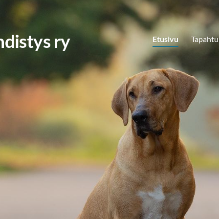
distys ry
Etusivu
Tapaht