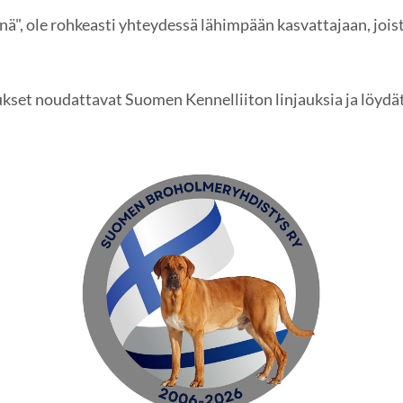
nä", ole rohkeasti yhteydessä lähimpään kasvattajaan, joist
ukset noudattavat Suomen Kennelliiton linjauksia ja löydä