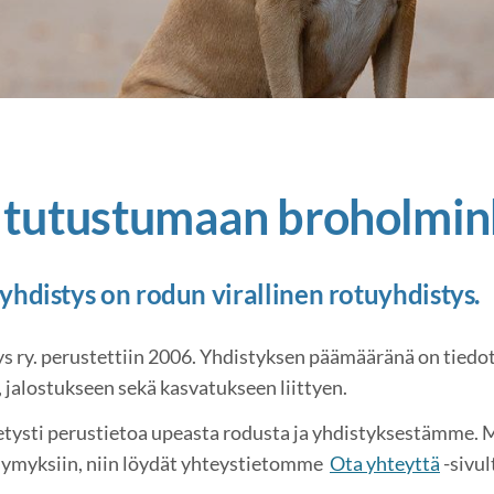
 tutustumaan broholmink
distys on rodun virallinen rotuyhdistys.
ry. perustettiin 2006. Yhdistyksen päämääränä on tiedott
, jalostukseen sekä kasvatukseen liittyen.
etysti perustietoa upeasta rodusta ja yhdistyksestämme. Mik
ysymyksiin, niin löydät yhteystietomme
Ota yhteyttä
-sivul