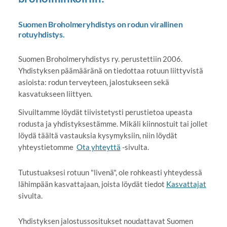
Suomen Broholmeryhdistys on rodun virallinen
rotuyhdistys.
Suomen Broholmeryhdistys ry. perustettiin 2006.
Yhdistyksen päämääränä on tiedottaa rotuun liittyvistä
asioista: rodun terveyteen, jalostukseen sekä
kasvatukseen liittyen.
Sivuiltamme löydät tiivistetysti perustietoa upeasta
rodusta ja yhdistyksestämme. Mikäli kiinnostuit tai jollet
löydä täältä vastauksia kysymyksiin, niin löydät
yhteystietomme
Ota yhteyttä
-sivulta.
Tutustuaksesi rotuun "livenä", ole rohkeasti yhteydessä
lähimpään kasvattajaan, joista löydät tiedot
Kasvattajat
sivulta.
Yhdistyksen jalostussositukset noudattavat Suomen