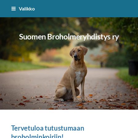
Siirry
Valikko
sivun
sisältöön
Suomen Broholmeryhdistys ry
Tervetuloa tutustumaan
broholminkoiriin!