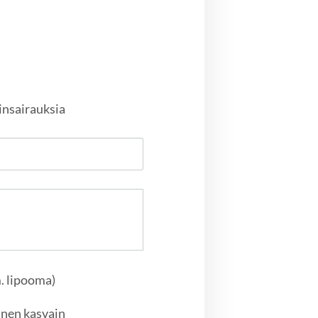
linsairauksia
m. lipooma)
nen kasvain