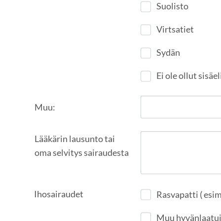
Suolisto
Virtsatiet
Sydän
Ei ole ollut sisäe
Muu:
Lääkärin lausunto tai
oma selvitys sairaudesta
Ihosairaudet
Rasvapatti ( esi
Muu hyvänlaatui