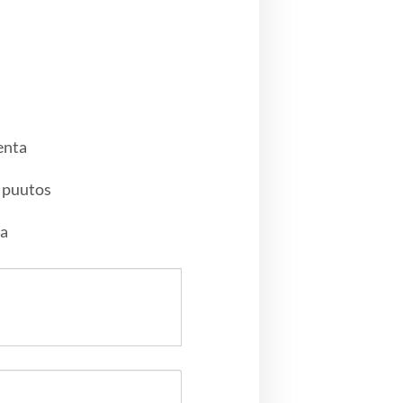
enta
 puutos
ja