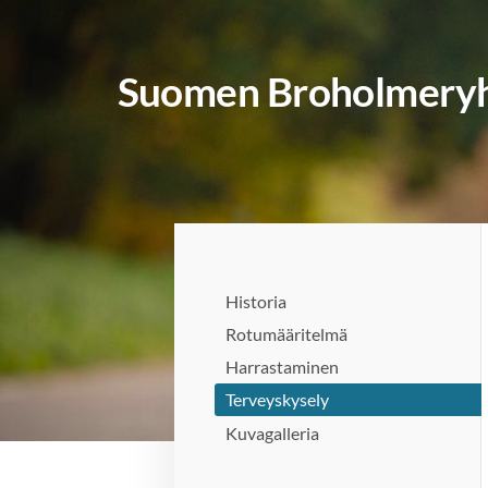
Siirry
sivun
Suomen Broholmeryh
sisältöön
Historia
Rotumääritelmä
Harrastaminen
Terveyskysely
Kuvagalleria