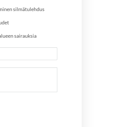
oninen silmätulehdus
udet
 alueen sairauksia