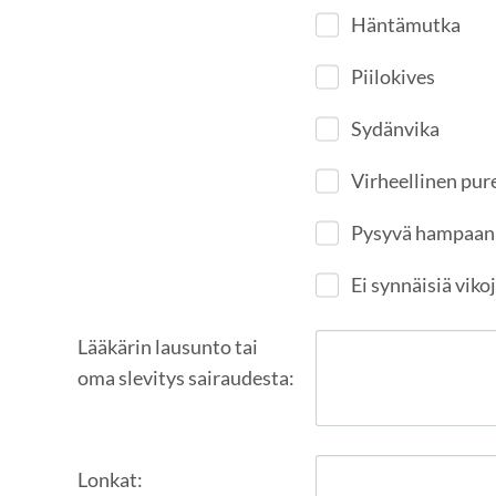
Häntämutka
Piilokives
Sydänvika
Virheellinen pur
Pysyvä hampaan
Ei synnäisiä viko
Lääkärin lausunto tai
oma slevitys sairaudesta:
Lonkat: