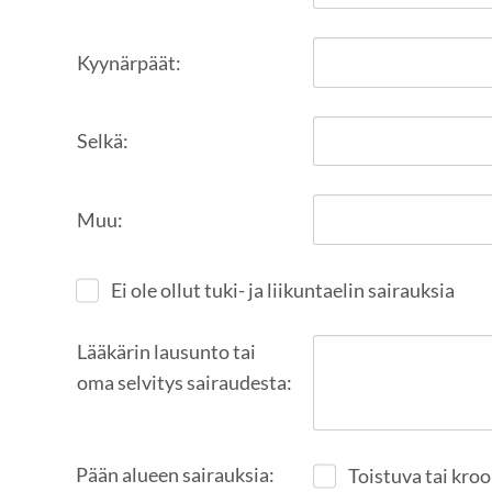
Kyynärpäät:
Selkä:
Muu:
Ei ole ollut tuki- ja liikuntaelin sairauksia
Lääkärin lausunto tai
oma selvitys sairaudesta:
Pään alueen sairauksia:
Toistuva tai kro