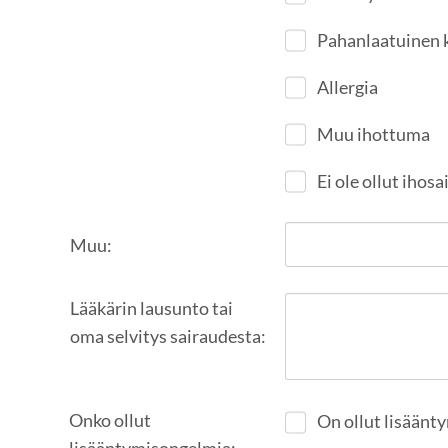
Pahanlaatuinen 
Allergia
Muu ihottuma
Ei ole ollut ihosa
Muu:
Lääkärin lausunto tai
oma selvitys sairaudesta:
Onko ollut
On ollut lisäänt