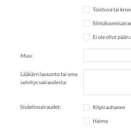
Toistuva tai kro
Silmäluomisaira
Ei ole ollut pään
Muu:
Lääkärn lausunto tai oma
selvitys sairaudesta:
Sisäelinsairaudet:
Kilpirauhanen
Haima