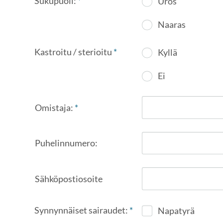
Sukupuoli:
*
Uros
Naaras
Kastroitu / sterioitu
*
Kyllä
Ei
Omistaja:
*
Puhelinnumero:
Sähköpostiosoite
Synnynnäiset sairaudet:
*
Napatyrä