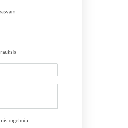
kasvain
irauksia
ymisongelmia