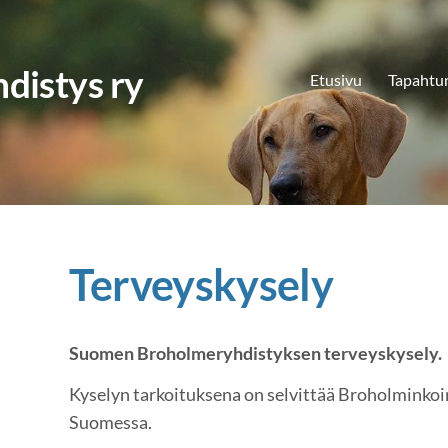
distys ry
Etusivu
Tapahtu
Terveyskysely
Suomen Broholmeryhdistyksen terveyskysely.
Kyselyn tarkoituksena on selvittää Broholminkoi
Suomessa.