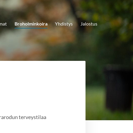
mat
Broholminkoira
Yhdistys
Jalostus
rarodun terveystilaa