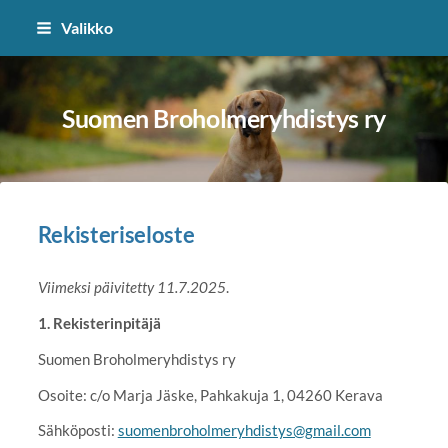
Siirry
Valikko
sivun
sisältöön
Suomen Broholmeryhdistys ry
Rekisteriseloste
Viimeksi päivitetty 11.7.2025
.
1. Rekisterinpitäjä
Suomen Broholmeryhdistys ry
Osoite: c/o Marja Jäske, Pahkakuja 1, 04260 Kerava
Sähköposti:
suomenbroholmeryhdistys@gmail.com