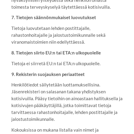
toimesta terveyskyselyä täytettäessä kotisivuilla.
7. Tietojen säännönmukaiset luovutukset
Tietoja luovutetaan lehden postittajalle,
rahastonhoitajalle ja jalostustoimikunnalle sekä
viranomaistoimien niin edellyttäessä.
8. Tietojen siirto EU:n tai ETA:n ulkopuolelle
Tietoja ei siirretä EU:n tai ETA:n ulkopuolelle.
9. Rekisterin suojauksen periaatteet
Henkilötiedot säilytetään luottamuksellisina.
Jäsenrekisteri on salasanan takana yhdistyksen
kotisivuilla. Pääsy tietoihin on ainoastaan hallituksella ja
kotisivujen pääkäyttäjillä, jotka toimittavat tietoja
tarvittaessa rahastonhoitajalle, lehden postittajalle ja
jalostustoimikunnalle.
Kokouksissa on mukana listalla vain nimet ja