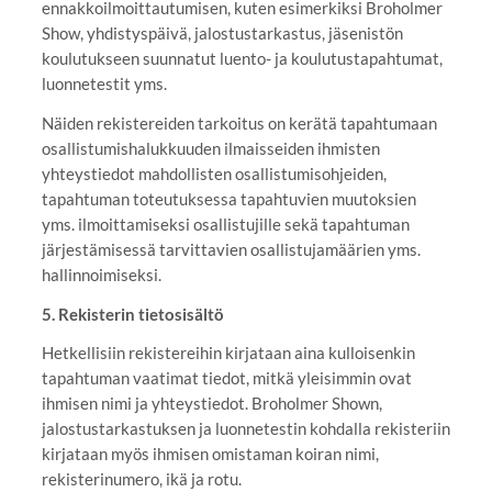
ennakkoilmoittautumisen, kuten esimerkiksi Broholmer
Show, yhdistyspäivä, jalostustarkastus, jäsenistön
koulutukseen suunnatut luento- ja koulutustapahtumat,
luonnetestit yms.
Näiden rekistereiden tarkoitus on kerätä tapahtumaan
osallistumishalukkuuden ilmaisseiden ihmisten
yhteystiedot mahdollisten osallistumisohjeiden,
tapahtuman toteutuksessa tapahtuvien muutoksien
yms. ilmoittamiseksi osallistujille sekä tapahtuman
järjestämisessä tarvittavien osallistujamäärien yms.
hallinnoimiseksi.
5. Rekisterin tietosisältö
Hetkellisiin rekistereihin kirjataan aina kulloisenkin
tapahtuman vaatimat tiedot, mitkä yleisimmin ovat
ihmisen nimi ja yhteystiedot. Broholmer Shown,
jalostustarkastuksen ja luonnetestin kohdalla rekisteriin
kirjataan myös ihmisen omistaman koiran nimi,
rekisterinumero, ikä ja rotu.