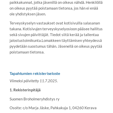
paikkakunnat, jotka jäsenillä on oikeus nähdä. Henkilöllä
on oikeus pyytää poistamaan tietonsa, jos hän ei enää
ole yhdistyksen jäsen.
Terveyskyselyn vastaukset ovat kotisivuilla salasanan
takana. Kotisivujen terveyskyselyosioon pääsee hallitus
sekä sivujen päivittäjät. Tiedot siitä kerää ja tallentaa
jalostustoimikunta.Lomakkeen täyttämisen yhteydessä
pyydetään suostumus tähän. Jäsenellä on oikeus pyytää
poistamaan tietonsa.
Tapahtumien rekisteriseloste
Viimeksi päivitetty 11.7.2025.
1. Rekisterinpitäjä
Suomen Broholmeryhdistys ry
Osoite: c/o Marja Jäske, Pahkakuja 1, 04260 Kerava