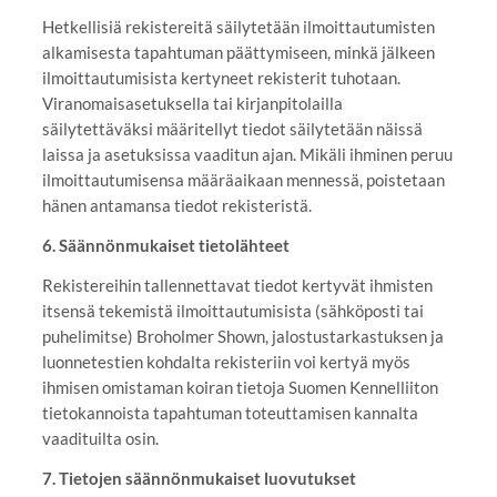
Hetkellisiä rekistereitä säilytetään ilmoittautumisten
alkamisesta tapahtuman päättymiseen, minkä jälkeen
ilmoittautumisista kertyneet rekisterit tuhotaan.
Viranomaisasetuksella tai kirjanpitolailla
säilytettäväksi määritellyt tiedot säilytetään näissä
laissa ja asetuksissa vaaditun ajan. Mikäli ihminen peruu
ilmoittautumisensa määräaikaan mennessä, poistetaan
hänen antamansa tiedot rekisteristä.
6. Säännönmukaiset tietolähteet
Rekistereihin tallennettavat tiedot kertyvät ihmisten
itsensä tekemistä ilmoittautumisista (sähköposti tai
puhelimitse) Broholmer Shown, jalostustarkastuksen ja
luonnetestien kohdalta rekisteriin voi kertyä myös
ihmisen omistaman koiran tietoja Suomen Kennelliiton
tietokannoista tapahtuman toteuttamisen kannalta
vaadituilta osin.
7. Tietojen säännönmukaiset luovutukset