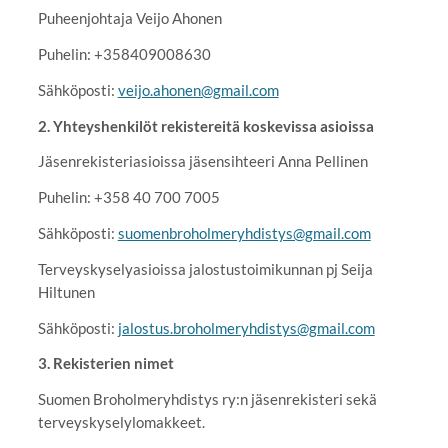
Puheenjohtaja Veijo Ahonen
Puhelin: +358409008630
Sähköposti:
veijo.ahonen@gmail.com
2. Yhteyshenkilöt rekistereitä koskevissa asioissa
Jäsenrekisteriasioissa jäsensihteeri Anna Pellinen
Puhelin: +358 40 700 7005
Sähköposti:
suomenbroholmeryhdistys@gmail.com
Terveyskyselyasioissa jalostustoimikunnan pj Seija
Hiltunen
Sähköposti:
jalostus.broholmeryhdistys@gmail.com
3. Rekisterien nimet
Suomen Broholmeryhdistys ry:n jäsenrekisteri sekä
terveyskyselylomakkeet.