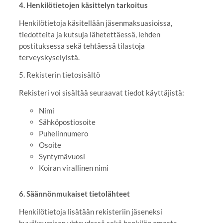
4. Henkilötietojen käsittelyn tarkoitus
Henkilötietoja käsitellään jäsenmaksuasioissa,
tiedotteita ja kutsuja lähetettäessä, lehden
postituksessa sekä tehtäessä tilastoja
terveyskyselyistä.
5. Rekisterin tietosisältö
Rekisteri voi sisältää seuraavat tiedot käyttäjistä:
Nimi
Sähköpostiosoite
Puhelinnumero
Osoite
Syntymävuosi
Koiran virallinen nimi
6. Säännönmukaiset tietolähteet
Henkilötietoja lisätään rekisteriin jäseneksi
hyväksymisen yhteydessä sekä henkilön omasta