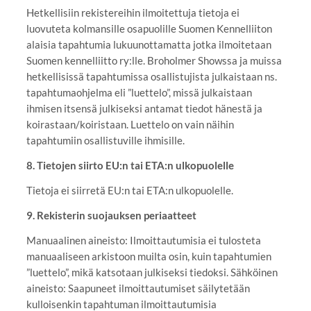
Hetkellisiin rekistereihin ilmoitettuja tietoja ei
luovuteta kolmansille osapuolille Suomen Kennelliiton
alaisia tapahtumia lukuunottamatta jotka ilmoitetaan
Suomen kennelliitto ry:lle. Broholmer Showssa ja muissa
hetkellisissä tapahtumissa osallistujista julkaistaan ns.
tapahtumaohjelma eli ”luettelo”, missä julkaistaan
ihmisen itsensä julkiseksi antamat tiedot hänestä ja
koirastaan/koiristaan. Luettelo on vain näihin
tapahtumiin osallistuville ihmisille.
8. Tietojen siirto EU:n tai ETA:n ulkopuolelle
Tietoja ei siirretä EU:n tai ETA:n ulkopuolelle.
9. Rekisterin suojauksen periaatteet
Manuaalinen aineisto: Ilmoittautumisia ei tulosteta
manuaaliseen arkistoon muilta osin, kuin tapahtumien
”luettelo”, mikä katsotaan julkiseksi tiedoksi. Sähköinen
aineisto: Saapuneet ilmoittautumiset säilytetään
kulloisenkin tapahtuman ilmoittautumisia