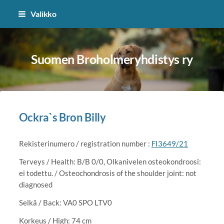
Siirry
Valikko
sivun
sisältöön
Suomen Broholmeryhdistys ry
Ockra`s Bron Billy
Rekisterinumero / registration number :
FI3649/21
Terveys / Health: B/B 0/0, Olkanivelen osteokondroosi:
ei todettu. / Osteochondrosis of the shoulder joint: not
diagnosed
Selkä / Back: VA0 SPO LTV0
Korkeus / High: 74 cm