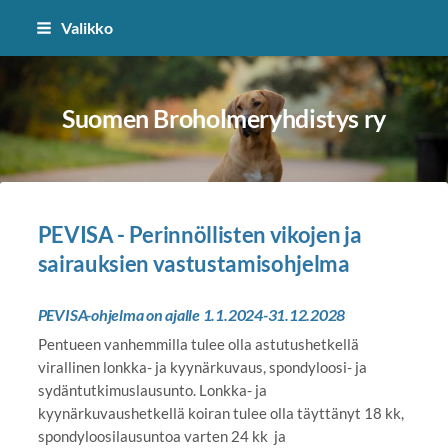
Siirry
Valikko
sivun
sisältöön
Suomen Broholmeryhdistys ry
PEVISA - Perinnöllisten vikojen ja
sairauksien vastustamisohjelma
PEVISA-ohjelma on ajalle 1.1.2024-31.12.2028
Pentueen vanhemmilla tulee olla astutushetkellä
virallinen lonkka- ja kyynärkuvaus, spondyloosi- ja
sydäntutkimuslausunto. Lonkka- ja
kyynärkuvaushetkellä koiran tulee olla täyttänyt 18 kk,
spondyloosilausuntoa varten 24 kk ja