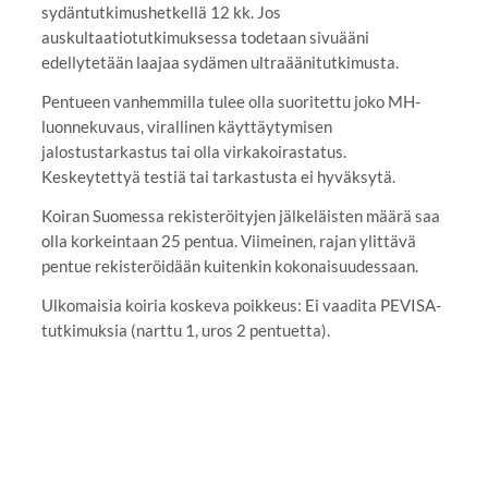
sydäntutkimushetkellä 12 kk. Jos
auskultaatiotutkimuksessa todetaan sivuääni
edellytetään laajaa sydämen ultraäänitutkimusta.
Pentueen vanhemmilla tulee olla suoritettu joko MH-
luonnekuvaus, virallinen käyttäytymisen
jalostustarkastus tai olla virkakoirastatus.
Keskeytettyä testiä tai tarkastusta ei hyväksytä.
Koiran Suomessa rekisteröityjen jälkeläisten määrä saa
olla korkeintaan 25 pentua. Viimeinen, rajan ylittävä
pentue rekisteröidään kuitenkin kokonaisuudessaan.
Ulkomaisia koiria koskeva poikkeus: Ei vaadita PEVISA-
tutkimuksia (narttu 1, uros 2 pentuetta).