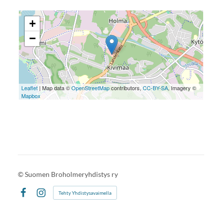
+
−
Leaflet
| Map data ©
OpenStreetMap
contributors,
CC-BY-SA
, Imagery ©
Mapbox
©
Suomen Broholmeryhdistys ry
Tehty Yhdistysavaimella
Facebook
Instagram