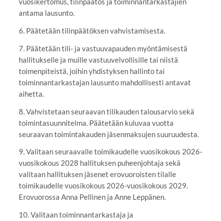
vuosikertomus, tilinpäätös ja toiminnantarkastajien
antama lausunto.
6. Päätetään tilinpäätöksen vahvistamisesta.
7. Päätetään tili- ja vastuuvapauden myöntämisestä
hallitukselle ja muille vastuuvelvollisille tai niistä
toimenpiteistä, joihin yhdistyksen hallinto tai
toiminnantarkastajan lausunto mahdollisesti antavat
aihetta.
8. Vahvistetaan seuraavan tilikauden talousarvio sekä
toimintasuunnitelma. Päätetään kuluvaa vuotta
seuraavan toimintakauden jäsenmaksujen suuruudesta.
9. Valitaan seuraavalle toimikaudelle vuosikokous 2026-
vuosikokous 2028 hallituksen puheenjohtaja sekä
valitaan hallituksen jäsenet erovuoroisten tilalle
toimikaudelle vuosikokous 2026-vuosikokous 2029.
Erovuorossa Anna Pellinen ja Anne Leppänen.
10. Valitaan toiminnantarkastaja ja