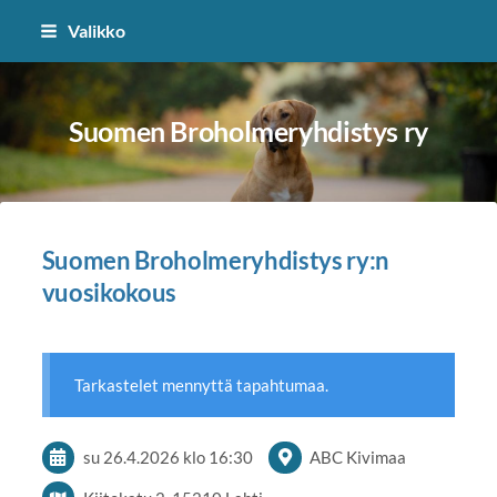
Siirry
Valikko
sivun
sisältöön
Suomen Broholmeryhdistys ry
Suomen Broholmeryhdistys ry:n
vuosikokous
Tarkastelet mennyttä tapahtumaa.
su 26.4.2026
klo 16:30
ABC Kivimaa